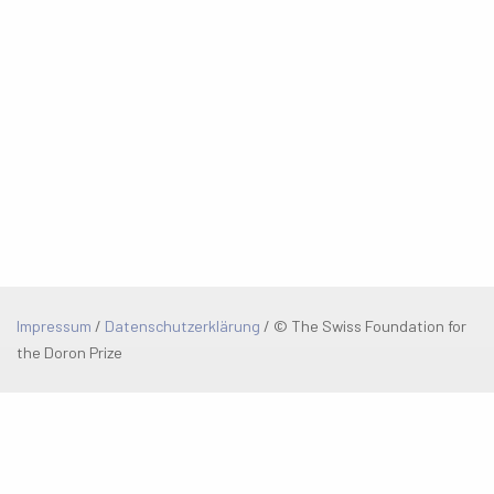
Impressum
/
Datenschutzerklärung
/
© The Swiss Foundation for
the Doron Prize