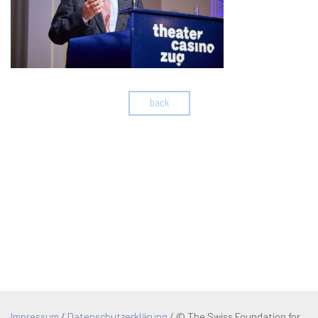
back
Impressum
/
Datenschutzerklärung
/
© The Swiss Foundation for