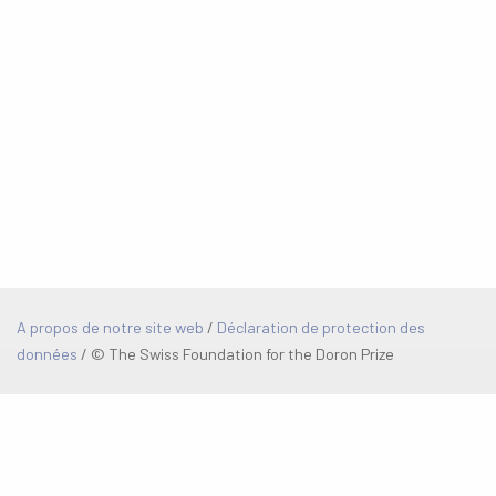
A propos de notre site web
/
Déclaration de protection des
données
/
© The Swiss Foundation for the Doron Prize