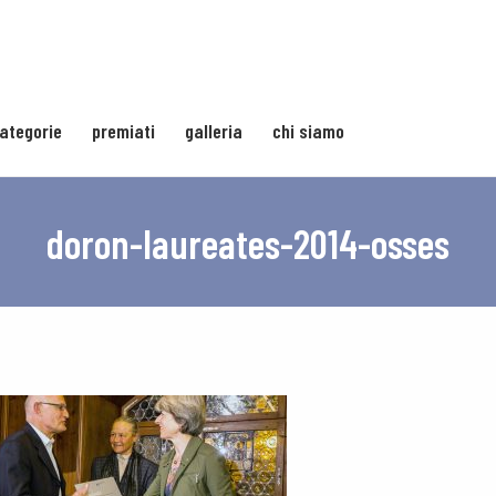
ategorie
premiati
galleria
chi siamo
doron-laureates-2014-osses