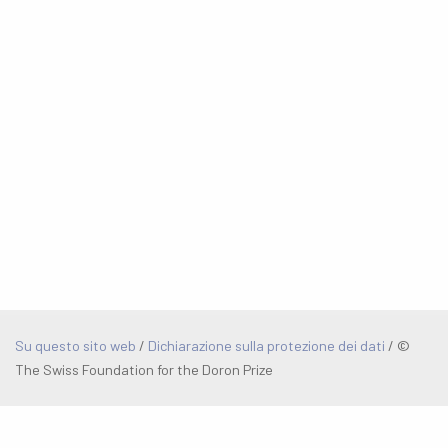
Su questo sito web
/
Dichiarazione sulla protezione dei dati
/
©
The Swiss Foundation for the Doron Prize