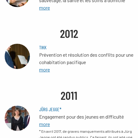
sauvetage, la santé et les soins à domicile
more
2012
TIKK
Prévention et résolution des conflits pour une
cohabitation pacifique
more
2011
JÜRG JEGGE*
Engagement pour des jeunes en difficulté
more
* En avril 2017, de graves manquements attribués à Jürg
Jegge ont été rendus publics. Ce faisant, ils ont jeté une